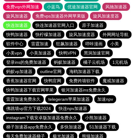
免费vqn外网加速
小蓝鸟
优途加速器官网
风驰加速器
旋风加速器
免费vps加速器外网苹果版
旋风加速度器
快连加速器
快连加速器官网入口
原子加速器
快鸭加速器
快柠檬加速器
旋风加速度器
外网网址导航
软件中心
雷霆加速
狂飙加速器
哔咔漫画
小美
小美vpn
小美加速器
快鸭VPN
黑洞加速官网
登录ins的免费加速器
蚂蚁加速器
橘子云机场
1元机场
蚂蚁vp加速器
outline官网
海鸥加速器下载
香蕉加速器官网
快鸭官网
免费跨墙软件
魔戒加速器
快鸭加速器下载官网苹果
银河加速器ins免费永久
雷霆加速免费永久
telegeram苹果加速器
加速npv
佛跳墙vp官方下载2024
快连npv加速器
instagram下载安卓版加速器免费永久
小熊加速器
梯子加速器app免费永久
多快加速器
51加速器下载
每天免费加速器梯子
极光加速器
熊猫加速器