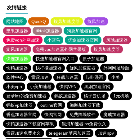
友情链接
网站地图
QuickQ
旋风加速度器
旋风加速
坚果加速器
tiktok加速器
狗急加速器官网
免费vqn外网加速
小蓝鸟
优途加速器官网
风驰加速器
旋风加速器
免费vps加速器外网苹果版
旋风加速度器
快连加速器
快连加速器官网入口
原子加速器
快鸭加速器
快柠檬加速器
旋风加速度器
外网网址导航
软件中心
雷霆加速
狂飙加速器
哔咔漫画
小美
小美vpn
小美加速器
快鸭VPN
黑洞加速官网
登录ins的免费加速器
蚂蚁加速器
橘子云机场
1元机场
蚂蚁vp加速器
outline官网
海鸥加速器下载
香蕉加速器官网
快鸭官网
免费跨墙软件
魔戒加速器
快鸭加速器下载官网苹果
银河加速器ins免费永久
雷霆加速免费永久
telegeram苹果加速器
加速npv