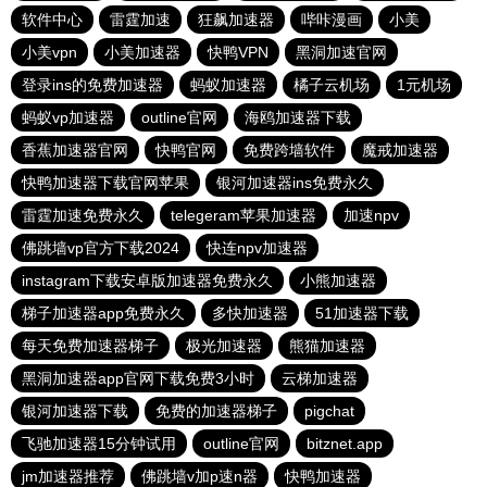
软件中心
雷霆加速
狂飙加速器
哔咔漫画
小美
小美vpn
小美加速器
快鸭VPN
黑洞加速官网
登录ins的免费加速器
蚂蚁加速器
橘子云机场
1元机场
蚂蚁vp加速器
outline官网
海鸥加速器下载
香蕉加速器官网
快鸭官网
免费跨墙软件
魔戒加速器
快鸭加速器下载官网苹果
银河加速器ins免费永久
雷霆加速免费永久
telegeram苹果加速器
加速npv
佛跳墙vp官方下载2024
快连npv加速器
instagram下载安卓版加速器免费永久
小熊加速器
梯子加速器app免费永久
多快加速器
51加速器下载
每天免费加速器梯子
极光加速器
熊猫加速器
黑洞加速器app官网下载免费3小时
云梯加速器
银河加速器下载
免费的加速器梯子
pigchat
飞驰加速器15分钟试用
outline官网
bitznet.app
jm加速器推荐
佛跳墙v加p速n器
快鸭加速器