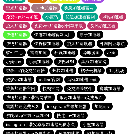
坚果加速器
tiktok加速器
狗急加速器官网
免费vqn外网加速
小蓝鸟
优途加速器官网
风驰加速器
旋风加速器
免费vps加速器外网苹果版
旋风加速度器
快连加速器
快连加速器官网入口
原子加速器
快鸭加速器
快柠檬加速器
旋风加速度器
外网网址导航
软件中心
雷霆加速
狂飙加速器
哔咔漫画
小美
小美vpn
小美加速器
快鸭VPN
黑洞加速官网
登录ins的免费加速器
蚂蚁加速器
橘子云机场
1元机场
蚂蚁vp加速器
outline官网
海鸥加速器下载
香蕉加速器官网
快鸭官网
免费跨墙软件
魔戒加速器
快鸭加速器下载官网苹果
银河加速器ins免费永久
雷霆加速免费永久
telegeram苹果加速器
加速npv
佛跳墙vp官方下载2024
快连npv加速器
instagram下载安卓版加速器免费永久
小熊加速器
梯子加速器app免费永久
多快加速器
51加速器下载