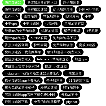
快连加速器
快连加速器官网入口
原子加速器
快鸭加速器
快柠檬加速器
旋风加速度器
外网网址导航
软件中心
雷霆加速
狂飙加速器
哔咔漫画
小美
小美vpn
小美加速器
快鸭VPN
黑洞加速官网
登录ins的免费加速器
蚂蚁加速器
橘子云机场
1元机场
蚂蚁vp加速器
outline官网
海鸥加速器下载
香蕉加速器官网
快鸭官网
免费跨墙软件
魔戒加速器
快鸭加速器下载官网苹果
银河加速器ins免费永久
雷霆加速免费永久
telegeram苹果加速器
加速npv
佛跳墙vp官方下载2024
快连npv加速器
instagram下载安卓版加速器免费永久
小熊加速器
梯子加速器app免费永久
多快加速器
51加速器下载
每天免费加速器梯子
极光加速器
熊猫加速器
黑洞加速器app官网下载免费3小时
云梯加速器
银河加速器下载
免费的加速器梯子
pigchat